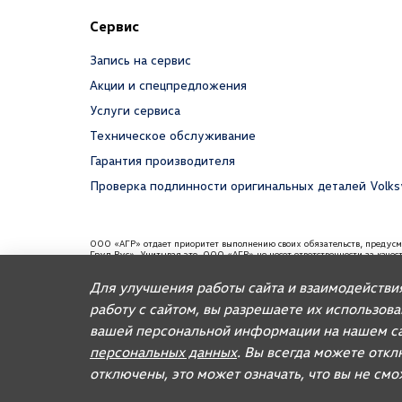
Сервис
Запись на сервис
Акции и спецпредложения
Услуги сервиса
Техническое обслуживание
Гарантия производителя
Проверка подлинности оригинальных деталей Volk
ООО «АГР» отдает приоритет выполнению своих обязательств, предус
Груп Рус». Учитывая это, ООО «АГР» не несет ответственности за каче
требованиям и не обязано по законодательству РФ удовлетворять требо
содержаться информация об импортере данного автомобиля.
Для улучшения работы сайта и взаимодействи
Для автомобилей бренда дилерское предприятие осуществляет продажу
работу с сайтом, вы разрешаете их использов
вашей персональной информации на нашем са
© 2026, AGR Automotive Group.
персональных данных
. Вы всегда можете откл
отключены, это может означать, что вы не см
Правовая информация