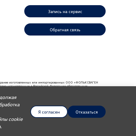
Запись на сервис
Обратная связь
ей, ранее изготовленных или импортированных ООО «ФОЛЬКСВАГЕН
тствие установленным в Российской Федерации обязательным
мендуем требовать от продавца документ, в котором должна
одолжая
Обработка
Я согласен
Отказаться
UDP Auto
йлы cookie
.