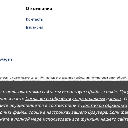
О компании
Контакты
Вакансии
swagen
мотренных законодательством РФ, по удовлетворению требований покупателей автомобил
ство автомобилей, импортированных с других рынков третьими лицами, а также за их соотве
вания, связанные с недостатками качества таких автомобилей. При покупке автомобиля реко
я с пользователями сайта мы используем файлы cookie. Пр
 запасных частей и организацию послепродажного обслуживания.
ание и даете
Согласие на обработку персональных данных
. 
йте осуществляется в соответствии с
Политикой обработки
ючить файлы cookie в настройках вашего браузера. Если фа
ожете в полной мере использовать все функции нашего сайта