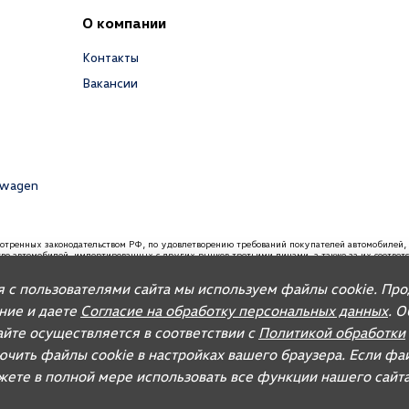
О компании
Контакты
Вакансии
swagen
мотренных законодательством РФ, по удовлетворению требований покупателей автомобил
ство автомобилей, импортированных с других рынков третьими лицами, а также за их соотве
вания, связанные с недостатками качества таких автомобилей. При покупке автомобиля реко
я с пользователями сайта мы используем файлы cookie. Пр
 запасных частей и организацию послепродажного обслуживания.
ание и даете
Согласие на обработку персональных данных
. 
йте осуществляется в соответствии с
Политикой обработки
ючить файлы cookie в настройках вашего браузера. Если фа
ожете в полной мере использовать все функции нашего сайта