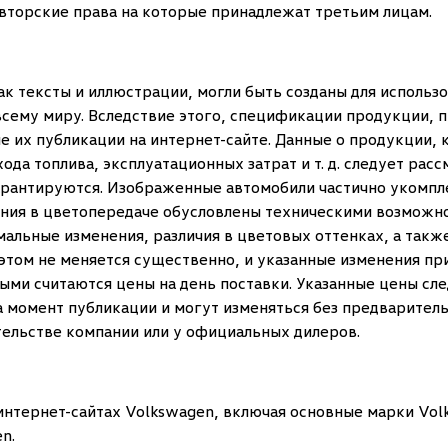
вторские права на которые принадлежат третьим лицам.
к тексты и иллюстрации, могли быть созданы для использо
сему миру. Вследствие этого, спецификации продукции, п
е их публикации на интернет-сайте. Данные о продукции,
хода топлива, эксплуатационных затрат и т. д. следует рас
гарантируются. Изображенные автомобили частично укомп
ния в цветопередаче обусловлены техническими возможнос
альные изменения, различия в цветовых оттенках, а такж
этом не меняется существенно, и указанные изменения пр
ыми считаются цены на день поставки. Указанные цены сл
а момент публикации и могут изменяться без предварите
тельстве компании или у официальных дилеров.
а интернет-сайтах Volkswagen, включая основные марки Vo
n.