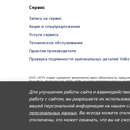
Сервис
Запись на сервис
Акции и спецпредложения
Услуги сервиса
Техническое обслуживание
Гарантия производителя
Проверка подлинности оригинальных деталей Volk
ООО «АГР» отдает приоритет выполнению своих обязательств, предус
Груп Рус». Учитывая это, ООО «АГР» не несет ответственности за каче
требованиям и не обязано по законодательству РФ удовлетворять требо
содержаться информация об импортере данного автомобиля.
Для улучшения работы сайта и взаимодействи
Для автомобилей бренда дилерское предприятие осуществляет продажу
работу с сайтом, вы разрешаете их использов
вашей персональной информации на нашем са
© 2026, AGR Automotive Group.
персональных данных
. Вы всегда можете откл
отключены, это может означать, что вы не см
Правовая информация