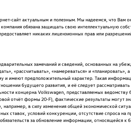
нет-сайт актуальным и полезным. Мы надеемся, что Вам он
о компания обязана защищать свою интеллектуальную собс
 предоставляет никаких лицензионных прав или разрешени
дварительных замечаний и сведений, основанных на убеж
дать», «рассчитывать», «намереваться» и «планировать», 
у и имеют предположительный характер. Такая информац
тношении будущего развития, и её следует рассматривать
льности концерна Volkswagen, представляемых ведомству б
овой отчёт формы 20-F), фактические результаты могут зн
е, например, в силу изменения общей экономической ситуа
ых ставок, условий конкуренции, отсутствие спроса на п
 обязательств за обновление информации, относящейся к 