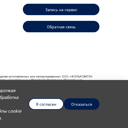
Запись на сервис
Обратная связь
ей, ранее изготовленных или импортированных ООО «ФОЛЬКСВАГЕН
тствие установленным в Российской Федерации обязательным
мендуем требовать от продавца документ, в котором должна
одолжая
Обработка
Я согласен
Отказаться
UDP Auto
йлы cookie
.